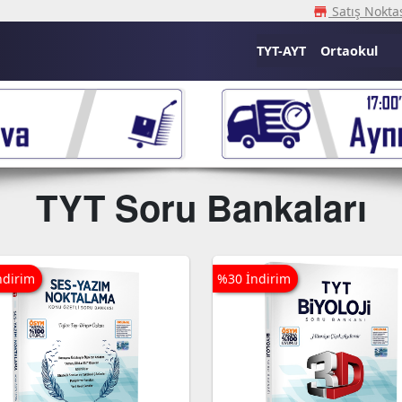
Satış Noktas
storefron
TYT-AYT
Ortaokul
TYT Soru Bankaları
ndirim
%30 İndirim