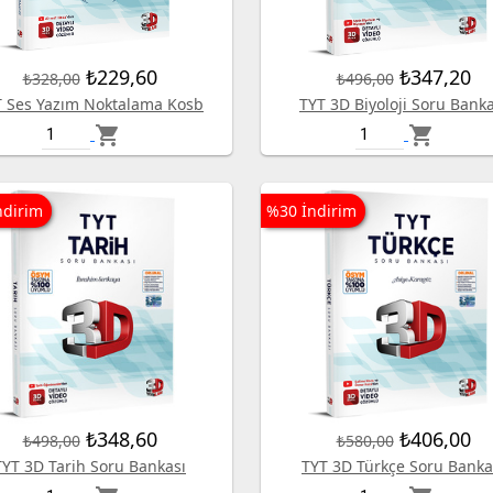
₺229,60
₺347,20
₺328,00
₺496,00
T Ses Yazım Noktalama Kosb
TYT 3D Biyoloji Soru Banka
shopping_cart
shopping_cart
ndirim
%30 İndirim
₺348,60
₺406,00
₺498,00
₺580,00
TYT 3D Tarih Soru Bankası
TYT 3D Türkçe Soru Banka