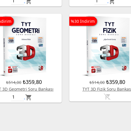
shopping_cart
shopping_cart
ndirim
%30 İndirim
₺359,80
₺359,80
₺514,00
₺514,00
T 3D Geometri Soru Bankası
TYT 3D Fizik Soru Bankas
remove_shopping_cart
shopping_cart