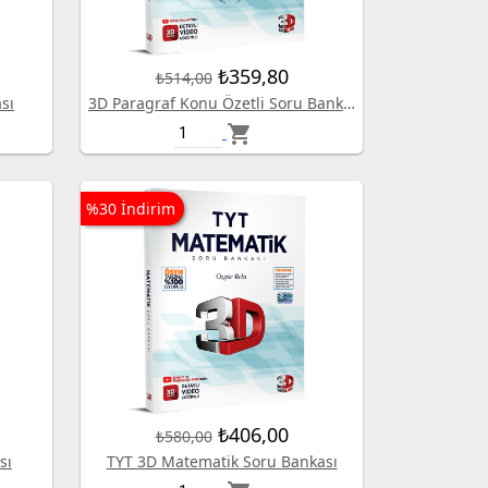
₺359,80
₺514,00
sı
3D Paragraf Konu Özetli Soru Bankası
shopping_cart
%30 İndirim
₺406,00
₺580,00
sı
TYT 3D Matematik Soru Bankası