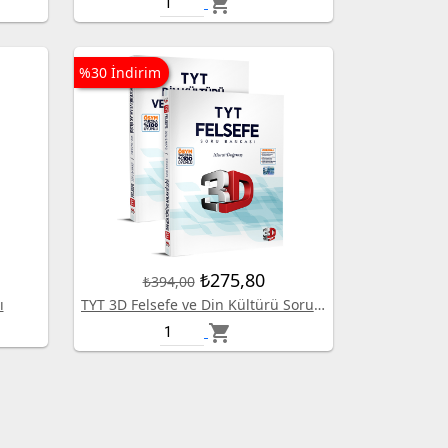
shopping_cart
%30 İndirim
₺275,80
₺394,00
ı
TYT 3D Felsefe ve Din Kültürü Soru Bankası
shopping_cart