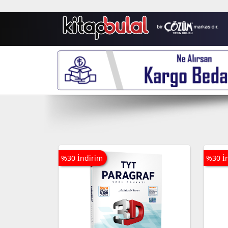
%30 İndirim
%30 İ