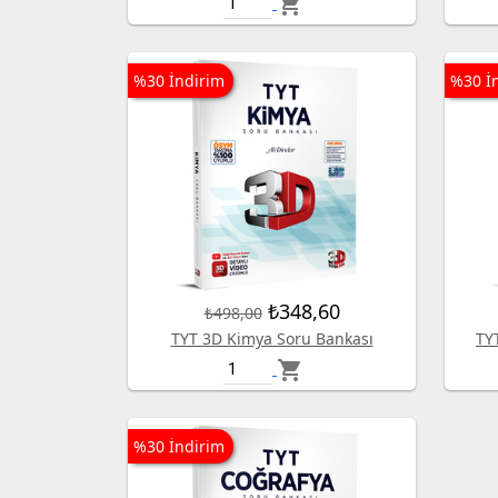
shopping_cart
%30 İndirim
%30 İ
₺348,60
₺498,00
TYT 3D Kimya Soru Bankası
TY
shopping_cart
%30 İndirim