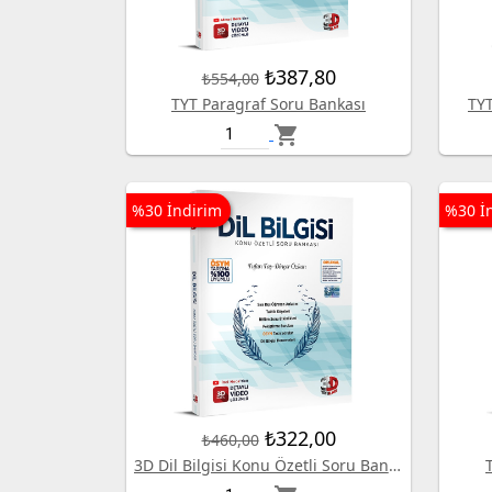
₺387,80
₺554,00
TYT Paragraf Soru Bankası
TY
shopping_cart
%30 İndirim
%30 İ
₺322,00
₺460,00
3D Dil Bilgisi Konu Özetli Soru Bankası