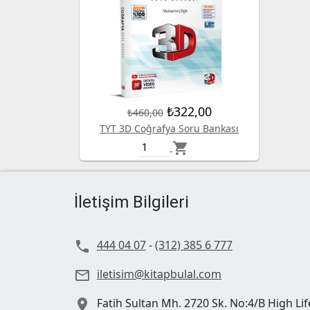
₺322,00
₺460,00
TYT 3D Coğrafya Soru Bankası
shopping_cart
İletişim Bilgileri
444 04 07
-
(312) 385 6 777

iletisim@kitapbulal.com

Fatih Sultan Mh. 2720 Sk. No:4/B High Lif
