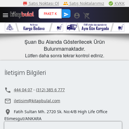
Satış Noktası Ol
Satış Noktalarımız
KVKK
storefront
peoples
check_ci
send

account_circle
remove_shopping_cart
Şuan Bu Alanda Gösterilecek Ürün
Bulunmamaktadır.
Lütfen daha sonra tekrar kontrol ediniz.
İletişim Bilgileri

444 04 07
-
(312) 385 6 777

iletisim@kitapbulal.com

Fatih Sultan Mh. 2720 Sk. No:4/B High Life Office
Etimesgut/ANKARA