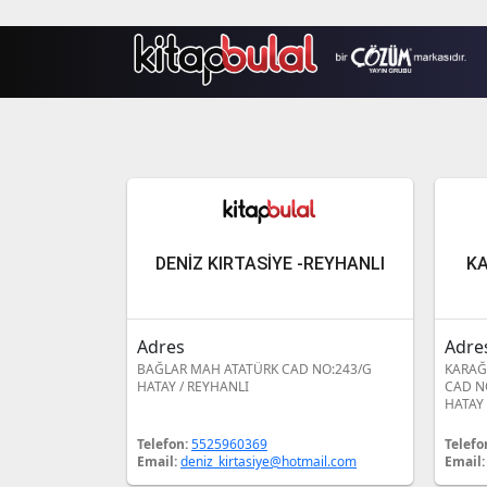
DENİZ KIRTASİYE -REYHANLI
KA
Adres
Adre
BAĞLAR MAH ATATÜRK CAD NO:243/G
KARAĞ
HATAY / REYHANLI
CAD N
HATAY 
Telefon:
5525960369
Telefo
Email:
deniz_kirtasiye@hotmail.com
Email