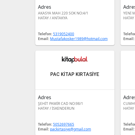
Adres
Adre
AKASYA MAH 220 SOK NO:4/1
YENİ M
HATAY / ANTAKYA
HATAY 
Telefon:
5319052400
Telefo
Email:
Mustafakosker1989@hotmail.com
Email
PAC KİTAP KIRTASİYE
Adres
Adre
ŞEHİT PAMİR CAD NO:98/1
CUMHU
HATAY / İSKENDERUN
HATAY 
Telefon:
5052697665
Telefo
Email:
packirtasiye@gmail.com
Email