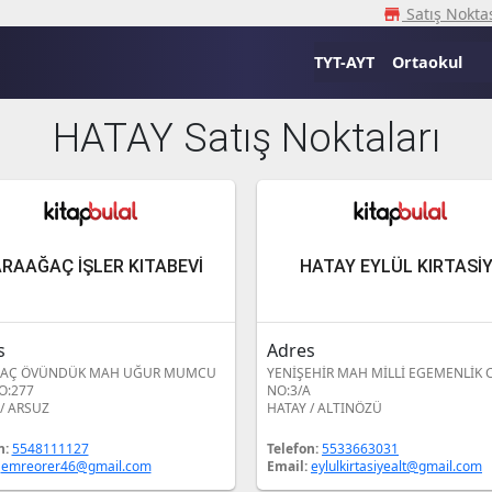
Satış Noktas
storefron
TYT-AYT
Ortaokul
HATAY Satış Noktaları
RAAĞAÇ İŞLER KITABEVİ
HATAY EYLÜL KIRTASİ
s
Adres
AÇ ÖVÜNDÜK MAH UĞUR MUMCU
YENİŞEHİR MAH MİLLİ EGEMENLİK 
O:277
NO:3/A
/ ARSUZ
HATAY / ALTINÖZÜ
n:
5548111127
Telefon:
5533663031
:
emreorer46@gmail.com
Email:
eylulkirtasiyealt@gmail.com