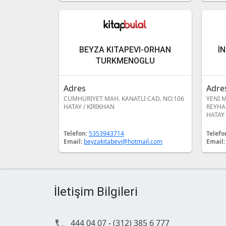
BEYZA KITAPEVI-ORHAN
İ
TURKMENOGLU
Adres
Adre
CUMHURIYET MAH. KANATLI CAD. NO:106
YENI M
HATAY / KIRIKHAN
REYHA
HATAY 
Telefon:
5353943714
Telefo
Email:
beyzakitabevi@hotmail.com
Email
İletişim Bilgileri
444 04 07
-
(312) 385 6 777
