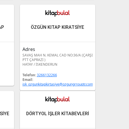
AP
ÖZGÜN KITAP KIRATSİYE
Adres
SAVAŞ MAH N. KEMAL CAD NO:36/A (ÇARŞI
PTT ÇAPRAZI )
HATAY / İSKENDERUN
Telefon:
3266132266
Email:
isk_ozgunkitapkirtasiye@ozgungrrouptr.com
SİYE
DÖRTYOL İŞLER KİTABEVLERİ