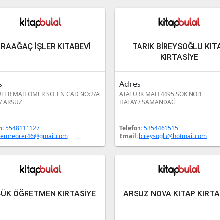
RAAĞAÇ İŞLER KITABEVİ
TARIK BİREYSOĞLU KIT
KIRTASİYE
s
Adres
LER MAH OMER SOLEN CAD NO:2/A
ATATÜRK MAH 4495.SOK NO:1
/ ARSUZ
HATAY / SAMANDAĞ
n:
5548111127
Telefon:
5354461515
:
emreorer46@gmail.com
Email:
bireysoglu@hotmail.com
ÜK ÖĞRETMEN KIRTASİYE
ARSUZ NOVA KITAP KIRTA