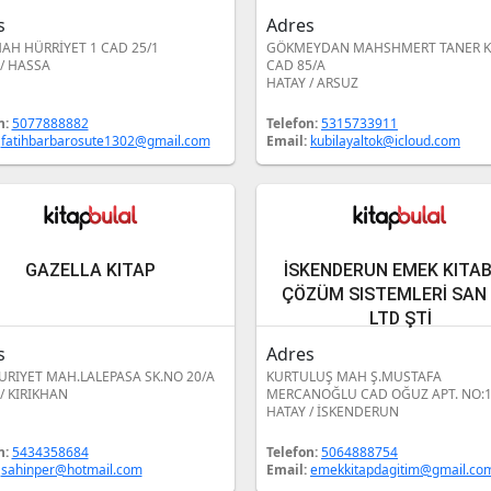
s
Adres
AH HÜRRİYET 1 CAD 25/1
GÖKMEYDAN MAHSHMERT TANER KI
/ HASSA
CAD 85/A
HATAY / ARSUZ
n:
5077888882
Telefon:
5315733911
:
fatihbarbarosute1302@gmail.com
Email:
kubilayaltok@icloud.com
GAZELLA KITAP
İSKENDERUN EMEK KITAB
ÇÖZÜM SISTEMLERİ SAN 
LTD ŞTİ
s
Adres
RIYET MAH.LALEPASA SK.NO 20/A
KURTULUŞ MAH Ş.MUSTAFA
/ KIRIKHAN
MERCANOĞLU CAD OĞUZ APT. NO:1
HATAY / İSKENDERUN
n:
5434358684
Telefon:
5064888754
:
sahinper@hotmail.com
Email:
emekkitapdagitim@gmail.co