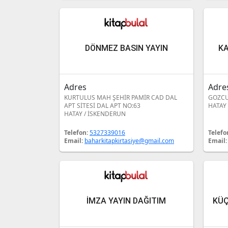
DÖNMEZ BASIN YAYIN
KA
Adres
Adre
KURTULUS MAH ŞEHİR PAMİR CAD DAL
GOZCU
APT SİTESİ DAL APT NO:63
HATAY 
HATAY / İSKENDERUN
Telefon:
5327339016
Telefo
Email:
baharkitapkirtasiye@gmail.com
Email
İMZA YAYIN DAĞITIM
KÜÇ