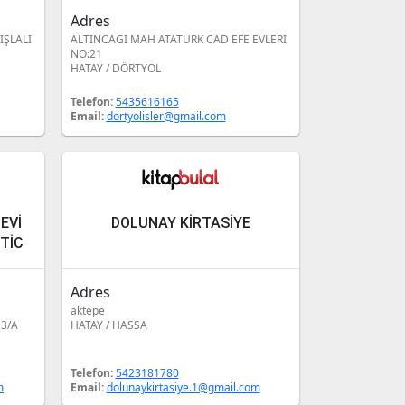
Adres
ŞLALI
ALTINCAGI MAH ATATURK CAD EFE EVLERI
NO:21
HATAY / DÖRTYOL
Telefon:
5435616165
Email:
dortyolisler@gmail.com
EVİ
DOLUNAY KİRTASİYE
TİC
Adres
aktepe
3/A
HATAY / HASSA
Telefon:
5423181780
m
Email:
dolunaykirtasiye.1@gmail.com