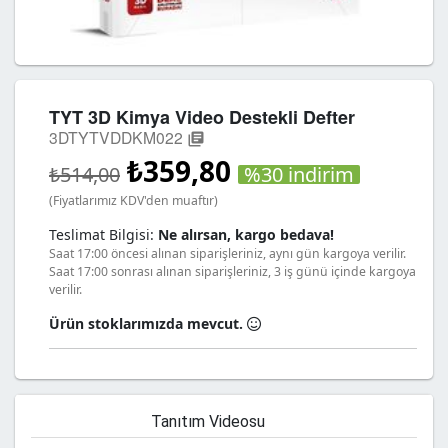
TYT 3D Kimya Video Destekli Defter
3DTYTVDDKM022
library_books
₺359,80
%30 indirim
₺514,00
(Fiyatlarımız KDV'den muaftır)
Teslimat Bilgisi:
Ne alırsan, kargo bedava!
Saat 17:00 öncesi alınan siparişleriniz, aynı gün kargoya verilir.
Saat 17:00 sonrası alınan siparişleriniz, 3 iş günü içinde kargoya
verilir.
Ürün stoklarımızda mevcut.
Tanıtım Videosu