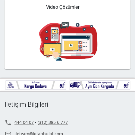
Video Çözümler
İletişim Bilgileri

444 04 07
-
(312) 385 6 777

iletisim@kitapbulal.com