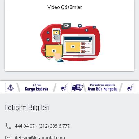
Video Çözümler
İletişim Bilgileri

444 04 07
-
(312) 385 6 777

iletisim@kitapbulal.com