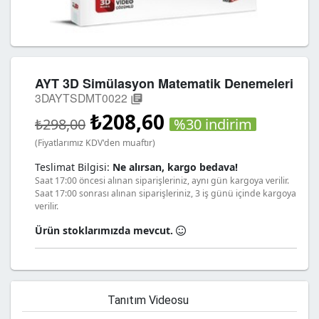
AYT 3D Simülasyon Matematik Denemeleri
3DAYTSDMT0022
library_books
₺208,60
%30 indirim
₺298,00
(Fiyatlarımız KDV'den muaftır)
Teslimat Bilgisi:
Ne alırsan, kargo bedava!
Saat 17:00 öncesi alınan siparişleriniz, aynı gün kargoya verilir.
Saat 17:00 sonrası alınan siparişleriniz, 3 iş günü içinde kargoya
verilir.
Ürün stoklarımızda mevcut.
Tanıtım Videosu